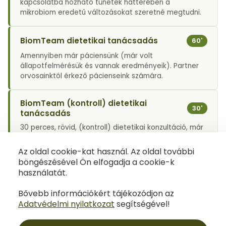
kapcsolatba hozható tünetek hátterében a
Letölthető dokumentumok
mikrobiom eredetű változásokat szeretné megtudni.
BiomTeam dietetikai tanácsadás
60'
Amennyiben már páciensünk (már volt
állapotfelmérésük és vannak eredményeik). Partner
orvosainktól érkező pácienseink számára.
BiomTeam (kontroll) dietetikai
30'
tanácsadás
30 perces, rövid, (kontroll) dietetikai konzultáció, már
gondozásba került pácienseink számára, - mely 4
hónapon belül foglalható.
Az oldal cookie-kat használ. Az oldal további
böngészésével Ön elfogadja a cookie-k
használatát.
Dr. Schwab Richárdhoz
konzultáció az
info@biomteam.com
e-mail címen kérhető.
Bővebb információkért tájékozódjon az
Adatvédelmi nyilatkozat
segítségével!
Időpontfoglalás kezdése