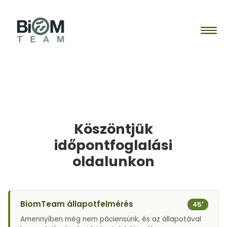
SZAKEMBEREINK
Szakembereink
SZOLGÁLTATÁSAINK
Mivel lehet hozzánk fordulni?
Szolgáltatásaink
ÁLLAPOTFELMÉRÉS
BiomTeam
Áraink
Köszöntjük
TANÁCSADÁS
időpontfoglalási
IDŐPONT
oldalunkon
Időpontfoglalás
MIKROBIOM TESZT
Patient portal
Mikrobiom teszt
TUDÁSTÁR
BiomTeam állapotfelmérés
45'
Regisztráció
Shop
Tudástár
Amennyiben még nem páciensünk, és az állapotával
Kapcsolat