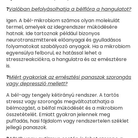
❓
Valóban befolyásolhatja a bélflóra a hangulatot?
Igen. A bél-mikrobiom számos olyan molekulát
termel, amelyek az idegrendszer működésére
hatnak. Ide tartoznak például bizonyos
neurotranszmitterek előanyagai és gyulladásos
folyamatokat szabályozó anyagok. Ha a mikrobiom
egyensúlya felborul, ez hatással lehet a
stresszreakciókra, a hangulatra és az emésztésre
is.
❓
Miért gyakoriak az emésztési panaszok szorongás
vagy depresszió mellett?
A bél–agy tengely kétirányú rendszer. A tartós
stressz vagy szorongás megváltoztathatja a
bélmozgást, a bélfal működését és a mikrobiom
összetételét. Emiatt gyakran jelennek meg
puffadás, hasi fájdalom vagy rendszertelen széklet
jellegű panaszok.