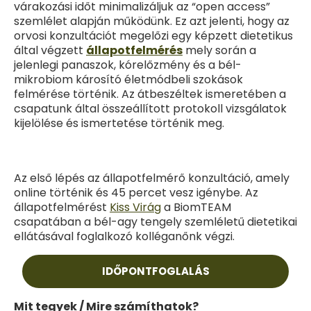
várakozási időt minimalizáljuk az “open access”
szemlélet alapján működünk. Ez azt jelenti, hogy az
orvosi konzultációt megelőzi egy képzett dietetikus
által végzett
állapotfelmérés
mely során a
jelenlegi panaszok, kórelőzmény és a bél-
mikrobiom károsító életmódbeli szokások
felmérése történik. Az átbeszéltek ismeretében a
csapatunk által összeállított protokoll vizsgálatok
kijelölése és ismertetése történik meg.
Az első lépés az állapotfelmérő konzultáció, amely
online történik és 45 percet vesz igénybe. Az
állapotfelmérést
Kiss Virág
a BiomTEAM
csapatában a bél-agy tengely szemléletű dietetikai
ellátásával foglalkozó kolléganőnk végzi.
IDŐPONTFOGLALÁS
Mit tegyek / Mire számíthatok?