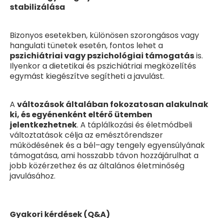
stabilizálása
Bizonyos esetekben, különösen szorongásos vagy
hangulati tünetek esetén, fontos lehet a
pszichiátriai vagy pszichológiai támogatás
is.
Ilyenkor a dietetikai és pszichiátriai megközelítés
egymást kiegészítve segítheti a javulást.
A
változások általában fokozatosan alakulnak
ki, és egyénenként eltérő ütemben
jelentkezhetnek
. A táplálkozási és életmódbeli
változtatások célja az emésztőrendszer
működésének és a bél–agy tengely egyensúlyának
támogatása, ami hosszabb távon hozzájárulhat a
jobb közérzethez és az általános életminőség
javulásához.
Gyakori kérdések (Q&A)