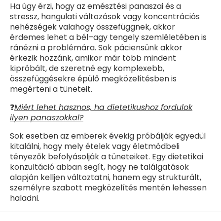
Ha úgy érzi, hogy az emésztési panaszai és a
stressz, hangulati változások vagy koncentrációs
nehézségek valahogy összefüggnek, akkor
érdemes lehet a bél–agy tengely szemléletében is
ránézni a problémára. Sok páciensünk akkor
érkezik hozzánk, amikor már több mindent
kipróbált, de szeretné egy komplexebb,
összefüggésekre épülő megközelítésben is
megérteni a tüneteit.
❓
Miért lehet hasznos, ha dietetikushoz fordulok
ilyen panaszokkal?
Sok esetben az emberek évekig próbálják egyedül
kitalálni, hogy mely ételek vagy életmódbeli
tényezők befolyásolják a tüneteiket. Egy dietetikai
konzultáció abban segít, hogy ne találgatások
alapján kelljen változtatni, hanem egy strukturált,
személyre szabott megközelítés mentén lehessen
haladni.