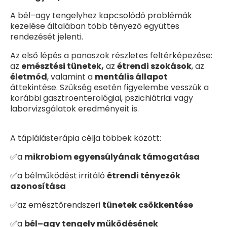
A bél–agy tengelyhez kapcsolódó problémák
kezelése általában több tényező együttes
rendezését jelenti.
Az első lépés a panaszok részletes feltérképezése:
az
emésztési tünetek,
az
étrendi szokások
, az
életmód
, valamint a
mentális állapot
áttekintése. Szükség esetén figyelembe vesszük a
korábbi gasztroenterológiai, pszichiátriai vagy
laborvizsgálatok eredményeit is.
A táplálásterápia célja többek között:
✅a
mikrobiom egyensúlyának támogatása
✅a bélműködést irritáló
étrendi tényezők
azonosítása
✅az emésztőrendszeri
tünetek csökkentése
✅a
bél–agy tengely működésének