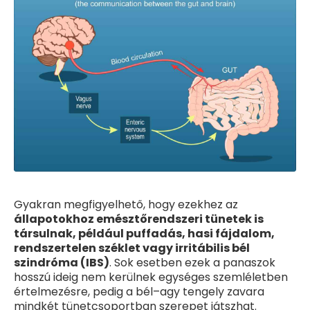
Gyakran megfigyelhető, hogy ezekhez az
állapotokhoz emésztőrendszeri tünetek is
társulnak, például puffadás, hasi fájdalom,
rendszertelen széklet vagy irritábilis bél
szindróma (IBS)
. Sok esetben ezek a panaszok
hosszú ideig nem kerülnek egységes szemléletben
értelmezésre, pedig a bél–agy tengely zavara
mindkét tünetcsoportban szerepet játszhat.