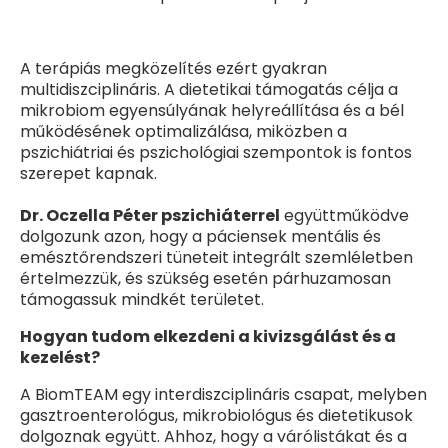
A terápiás megközelítés ezért gyakran
multidiszciplináris. A dietetikai támogatás célja a
mikrobiom egyensúlyának helyreállítása és a bél
működésének optimalizálása, miközben a
pszichiátriai és pszichológiai szempontok is fontos
szerepet kapnak.
Dr. Oczella Péter pszichiáterrel
együttműködve
dolgozunk azon, hogy a páciensek mentális és
emésztőrendszeri tüneteit integrált szemléletben
értelmezzük, és szükség esetén párhuzamosan
támogassuk mindkét területet.
Hogyan tudom elkezdeni a kivizsgálást és a
kezelést?
A BiomTEAM egy interdiszciplináris csapat, melyben
gasztroenterológus, mikrobiológus és dietetikusok
dolgoznak együtt. Ahhoz, hogy a várólistákat és a