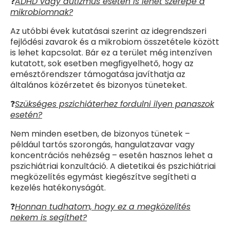
❓
ADHD vagy autizmus esetén is lehet szerepe a
mikrobiomnak?
Az utóbbi évek kutatásai szerint az idegrendszeri
fejlődési zavarok és a mikrobiom összetétele között
is lehet kapcsolat. Bár ez a terület még intenzíven
kutatott, sok esetben megfigyelhető, hogy az
emésztőrendszer támogatása javíthatja az
általános közérzetet és bizonyos tüneteket.
❓
Szükséges pszichiáterhez fordulni ilyen panaszok
esetén?
Nem minden esetben, de bizonyos tünetek –
például tartós szorongás, hangulatzavar vagy
koncentrációs nehézség – esetén hasznos lehet a
pszichiátriai konzultáció. A dietetikai és pszichiátriai
megközelítés egymást kiegészítve segítheti a
kezelés hatékonyságát.
❓
Honnan tudhatom, hogy ez a megközelítés
nekem is segíthet?