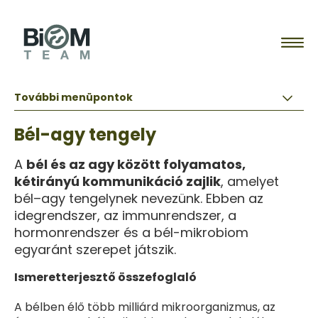
SZAKEMBEREINK
További menüpontok
Szakembereink
SZOLGÁLTATÁSAINK
Crohn betegség
Bél-agy tengely
Mivel lehet hozzánk fordulni?
Szolgáltatásaink
ÁLLAPOTFELMÉRÉS
Divertikulózis
BiomTeam
A
bél és az agy között folyamatos,
Áraink
TANÁCSADÁS
GERD
kétirányú kommunikáció zajlik
, amelyet
bél–agy tengelynek nevezünk. Ebben az
Colitis Ulcerosa
IDŐPONT
idegrendszer, az immunrendszer, a
hormonrendszer és a bél-mikrobiom
IBS
Időpontfoglalás
MIKROBIOM TESZT
egyaránt szerepet játszik.
Hisztaminózis
Patient portal
Mikrobiom teszt
TUDÁSTÁR
Ismeretterjesztő összefoglaló
Zsírmáj (NAFLD/MAFLD)
Regisztráció
Shop
Tudástár
A bélben élő több milliárd mikroorganizmus, az
Obesitas
Kapcsolat