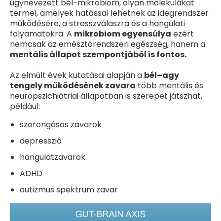
úgynevezett bél-mikrobiom, olyan molekulákat
Letölthető dokumentumok
termel, amelyek hatással lehetnek az idegrendszer
Magasvérnyomás
működésére, a stresszválaszra és a hangulati
folyamatokra. A
mikrobiom egyensúlya
ezért
Fejfájás
nemcsak az emésztőrendszeri egészség, hanem a
Bél-agy tengely
mentális állapot szempontjából is fontos.
Daganatos betegségek
Az elmúlt évek kutatásai alapján a
bél–agy
tengely működésének zavara
több mentális és
neuropszichiátriai állapotban is szerepet játszhat,
például:
szorongásos zavarok
depresszió
hangulatzavarok
ADHD
autizmus spektrum zavar